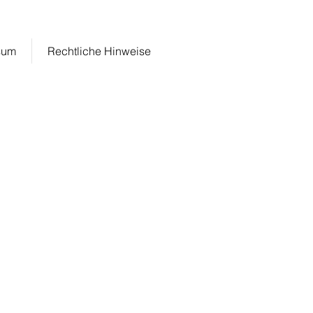
info@fewo-wehner.de
sum
Rechtliche Hinweise